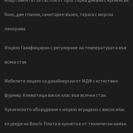
Апартаментът се състои от просторна дневна с кухненски
бокс, две спални, санитарен възел, тераса с морска
панорама.
Изцяло Газифициран с регулиране на температурата във
всяка стая.
Мебелите изцяло са дизайнерски от МДФ с естествен
фурнир. Климатици висок клас във всички стаи.
Кухненското оборудване е изцяло вградено с висок клас
ел.уреди на Bosch. Плота в кухнята е от технически камък.