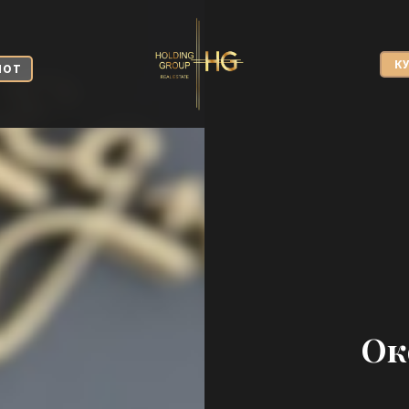
К
МОТ
Ок