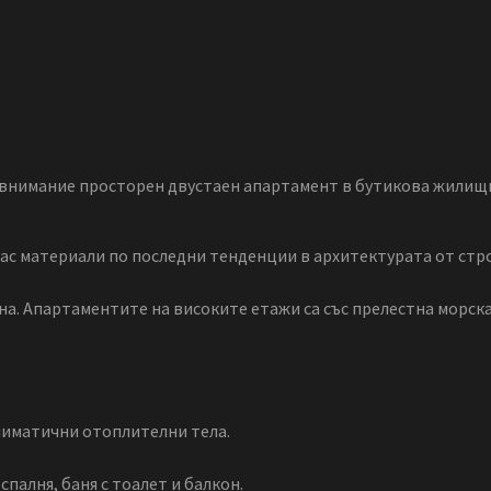
внимание просторен двустаен апартамент в бутикова жилищна
лас материали по последни тенденции в архитектурата от стр
а. Апартаментите на високите етажи са със прелестна морск
лиматични отоплителни тела.
спалня, баня с тоалет и балкон.