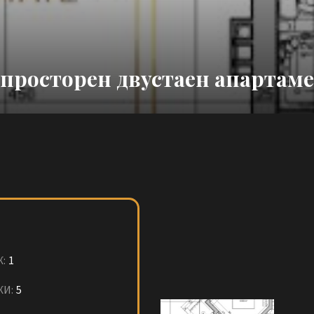
просторен двустаен апартам
:
1
ЖИ:
5