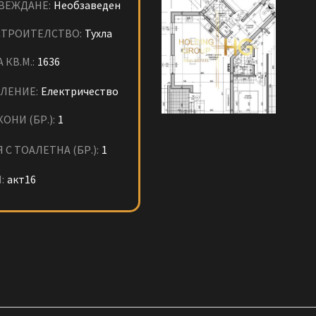
ВЕЖДАНЕ:
Необзаведен
СТРОИТЕЛСТВО:
Тухла
 КВ.М.:
1636
ЛЕНИЕ:
Електричество
ОНИ (БР.):
1
 С ТОАЛЕТНА (БР.):
1
:
акт16