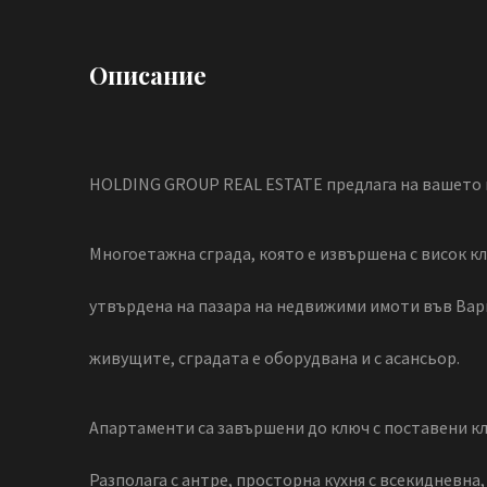
Описание
HOLDING GROUP REAL ESTATE предлага на вашето 
Многоетажна сграда, която е извършена с висок к
утвърдена на пазара на недвижими имоти във Варн
живущите, сградата е оборудвана и с асансьор.
Апартаменти са завършени до ключ с поставени к
Разполага с антре, просторна кухня с всекидневна, 