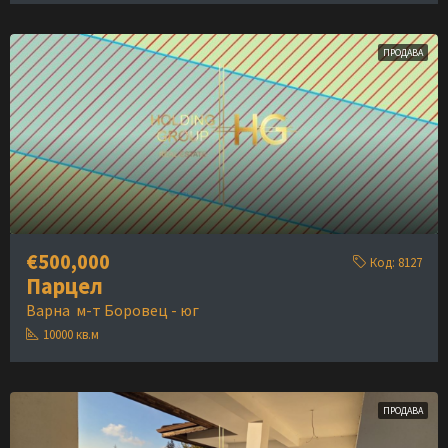
ПРОДАВА
€500,000
Код:
8127
Парцел
Варна
м-т Боровец - юг
10000
кв.м
ПРОДАВА