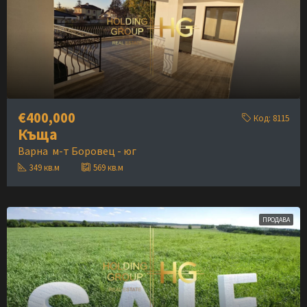
€400,000
Код:
8115
Къща
Варна
м-т Боровец - юг
349
кв.м
569
кв.м
ПРОДАВА