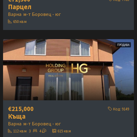
Парцел
Варна
м-т Боровец - юг
650
кв.м
ПРОДАВА
€215,000
Код:
9149
Къща
Варна
м-т Боровец - юг
112
кв.м
3
4
615
кв.м