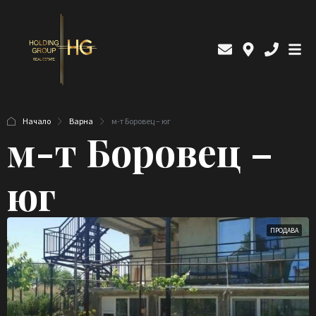
Начало
Варна
м-т Боровец – юг
м-т Боровец –
юг
ПРОДАВА