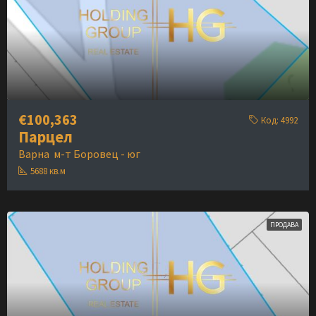
€100,363
Код:
4992
Парцел
Варна
м-т Боровец - юг
5688
кв.м
ПРОДАВА