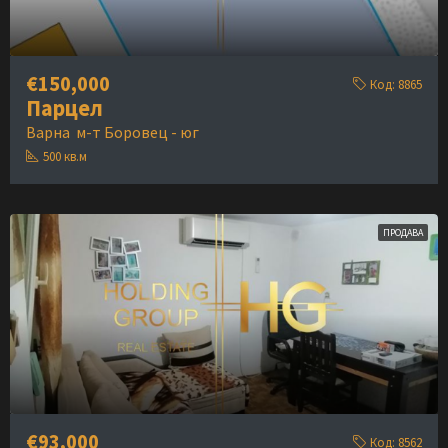
€150,000
Код:
8865
Парцел
Варна
м-т Боровец - юг
500
кв.м
ПРОДАВА
€93,000
Код:
8562