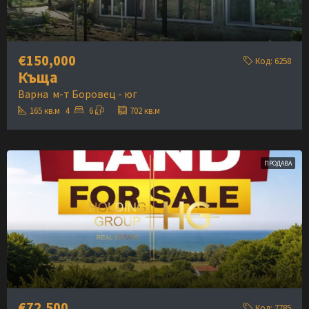
€150,000
Код:
6258
Къща
Варна
м-т Боровец - юг
165
кв.м
4
6
702
кв.м
ПРОДАВА
€72,500
Код:
7785