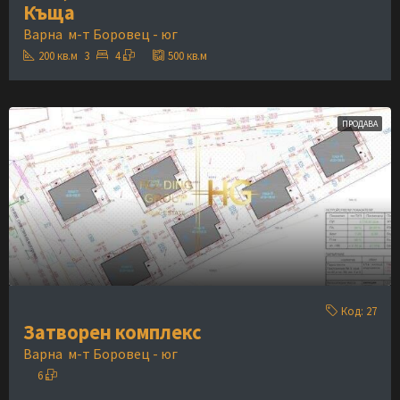
Къща
Варна
м-т Боровец - юг
200
кв.м
3
4
500
кв.м
ПРОДАВА
Код:
27
Затворен комплекс
Варна
м-т Боровец - юг
6