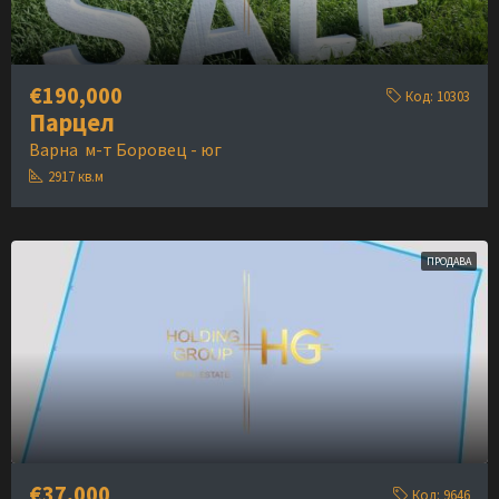
€190,000
Код:
10303
Парцел
Варна
м-т Боровец - юг
2917
кв.м
ПРОДАВА
€37,000
Код:
9646