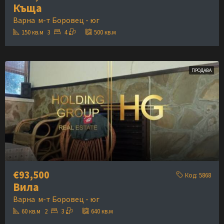
Къща
Варна
м-т Боровец - юг
150
кв.м
3
4
500
кв.м
ПРОДАВА
€93,500
Код:
5868
Вила
Варна
м-т Боровец - юг
60
кв.м
2
3
640
кв.м