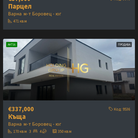
Парцел
Варна
м-т Боровец - юг
471
кв.м
АКТ16
ПРОДАВА
€337,000
Код:
9536
Къща
Варна
м-т Боровец - юг
170
кв.м
3
4
350
кв.м