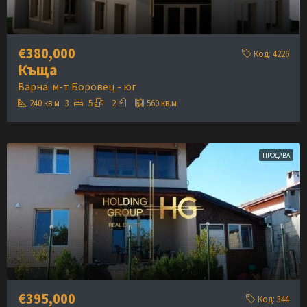
€380,000
Код:
4226
Къща
Варна
м-т Боровец - юг
240
кв.м
3
5
2
560
кв.м
ПРОДАВА
€395,000
Код:
344