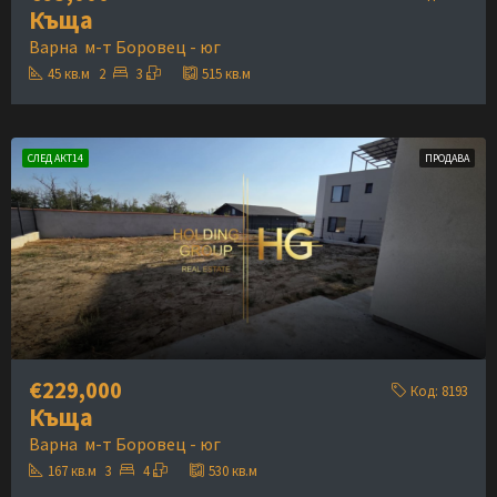
Къща
Варна
м-т Боровец - юг
45
кв.м
2
3
515
кв.м
СЛЕД АКТ14
ПРОДАВА
€229,000
Код:
8193
Къща
Варна
м-т Боровец - юг
167
кв.м
3
4
530
кв.м