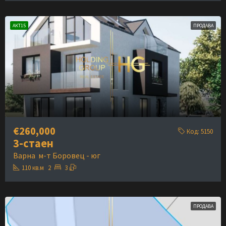
АКТ15
ПРОДАВА
€260,000
Код:
5150
3-стаен
Варна
м-т Боровец - юг
110
кв.м
2
3
ПРОДАВА