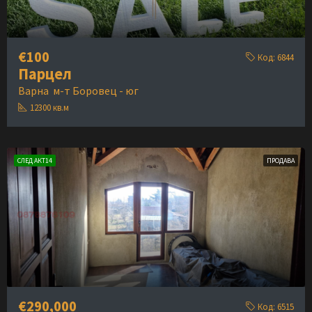
€100
Код:
6844
Парцел
Варна
м-т Боровец - юг
12300
кв.м
СЛЕД АКТ14
ПРОДАВА
€290,000
Код:
6515