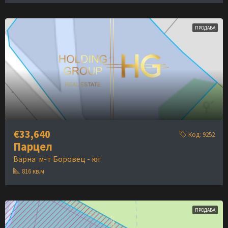
ПРОДАВА
€33,640
Код:
9252
Парцел
Варна
м-т Боровец - юг
816
кв.м
ПРОДАВА