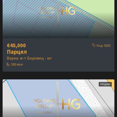
€48,000
Код:
9250
Парцел
Варна
м-т Боровец - юг
500
кв.м
ПРОДАВА