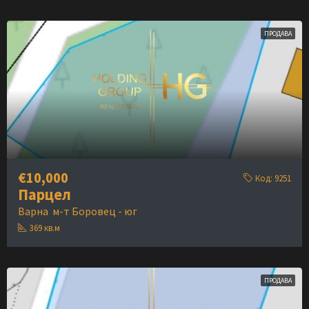
ПРОДАВА
€10,000
Код:
9251
Парцел
Варна
м-т Боровец - юг
369
кв.м
ПРОДАВА