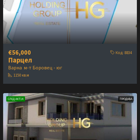
€56,000
Код:
8834
Парцел
Варна
м-т Боровец - юг
1150
кв.м
СЛЕД АКТ14
ПРОДАВА