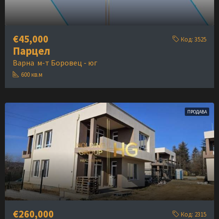
€45,000
Код:
3525
Парцел
Варна
м-т Боровец - юг
600
кв.м
ПРОДАВА
€260,000
Код:
2315