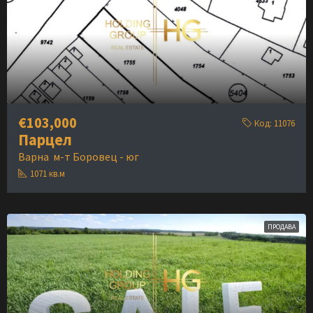
€103,000
Код:
11076
Парцел
Варна
м-т Боровец - юг
1071
кв.м
ПРОДАВА