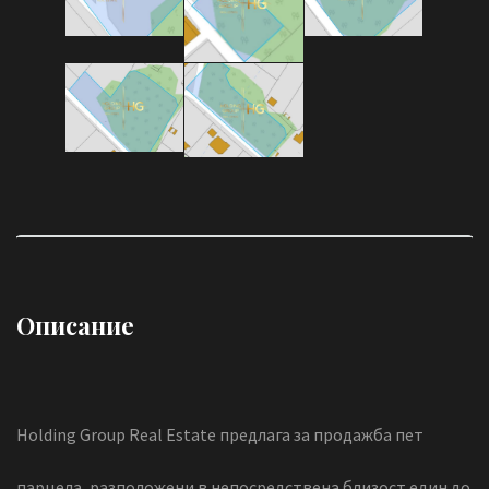
Описание
Holding Group Real Estate предлага за продажба пет
парцела, разположени в непосредствена близост един до