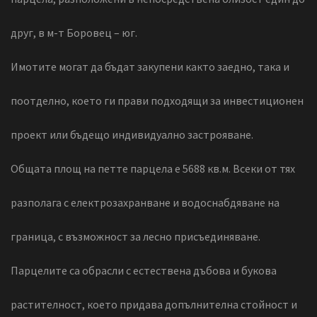
друг, в м-т Боровец – юг.
Имотите могат да бъдат закупени както заедно, така и
поотделно, което ги прави подходящи за инвестиционен
проект или бъдещо индивидуално застрояване.
Общата площ на петте парцела е 5688 кв.м. Всеки от тях
разполага с електрозахранване и водоснабдяване на
граница, с възможност за лесно присъединяване.
Парцелите са обрасли с естествена дъбова и букова
растителност, което придава допълнителна стойност и