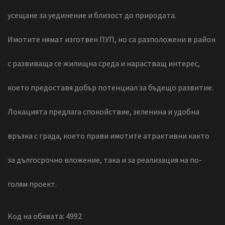
усещане за уединение и близост до природата.
Имотите нямат изготвен ПУП, но са разположени в район
с развиваща се жилищна среда и нарастващ интерес,
което предоставя добър потенциал за бъдещо развитие.
Локацията предлага спокойствие, зеленина и удобна
връзка с града, което прави имотите атрактивни както
за дългосрочно вложение, така и за реализация на по-
голям проект.
Код на обявата: 4992