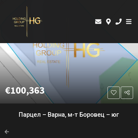
€100,363
Парцел – Варна, м-т Боровец – юг