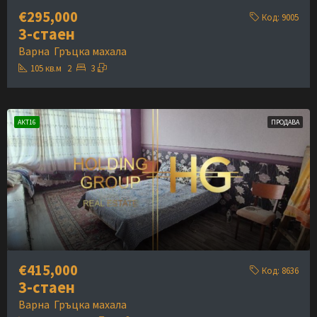
€295,000
Код:
9005
3-стаен
Варна
Гръцка махала
105
кв.м
2
3
АКТ16
ПРОДАВА
€415,000
Код:
8636
3-стаен
Варна
Гръцка махала