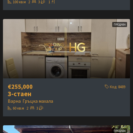
100
кв.м
2
3
1
ПРОДАВА
€255,000
Код:
8489
3-стаен
Варна
Гръцка махала
60
кв.м
2
3
ПРОДАВА