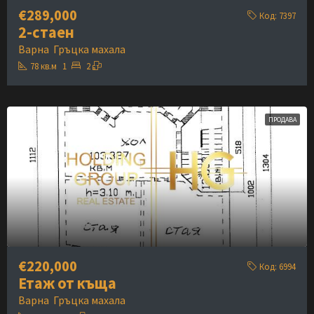
€289,000
Код:
7397
2-стаен
Варна
Гръцка махала
78
кв.м
1
2
ПРОДАВА
€220,000
Код:
6994
Етаж от къща
Варна
Гръцка махала