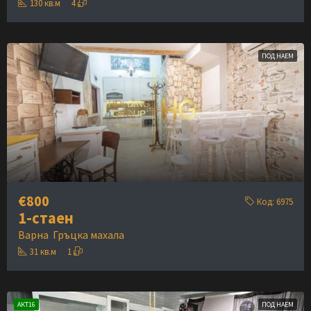
130
кв.м
4
ПОД НАЕМ
€800
Код:
6975
1-стаен
Варна
Гръцка махала
31
кв.м
1
АКТ16
ПОД НАЕМ