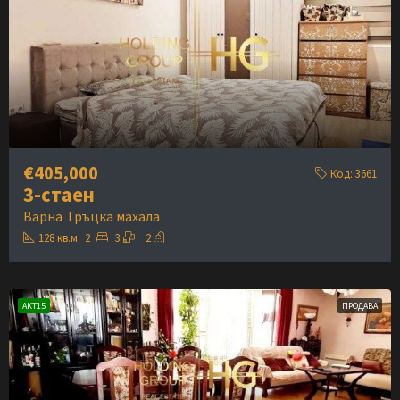
€405,000
Код:
3661
3-стаен
Варна
Гръцка махала
128
кв.м
2
3
2
АКТ15
ПРОДАВА