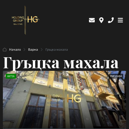
Начало
Варна
Гръцка махала
Гръцка махала
АКТ16
ПРОДАВА