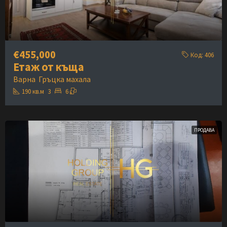
€455,000
Код:
406
Етаж от къща
Варна
Гръцка махала
190
кв.м
3
6
ПРОДАВА