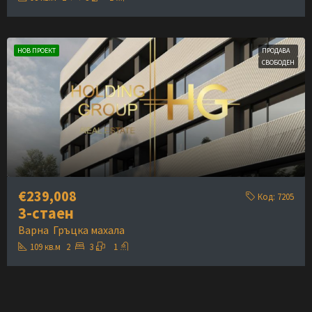
НОВ ПРОЕКТ
ПРОДАВА
СВОБОДЕН
€239,008
Код:
7205
3-стаен
Варна
Гръцка махала
109
кв.м
2
3
1