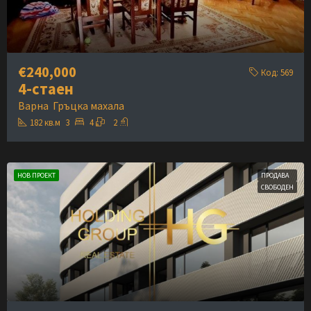
€240,000
Код:
569
4-стаен
Варна
Гръцка махала
182
кв.м
3
4
2
НОВ ПРОЕКТ
ПРОДАВА
СВОБОДЕН