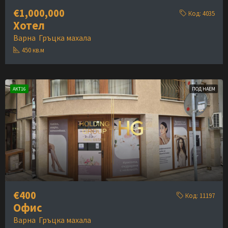
€1,000,000
Код:
4035
Хотел
Варна
Гръцка махала
450
кв.м
АКТ16
ПОД НАЕМ
€400
Код:
11197
Офис
Варна
Гръцка махала