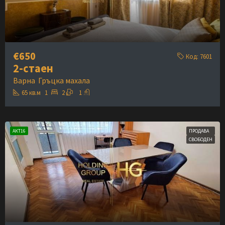
€650
Код:
7601
2-стаен
Варна
Гръцка махала
65
кв.м
1
2
1
АКТ16
ПРОДАВА
СВОБОДЕН