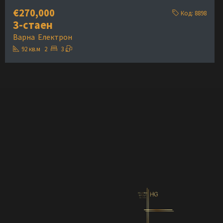
€270,000
Код:
8898
3-стаен
Варна
Електрон
92
кв.м
2
3