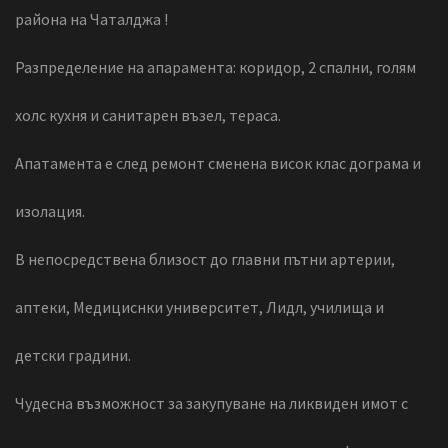
района на Чаталджа !
Разпределение на апарамента: коридор, 2 спални, голям
холс кухня и санитарен възел, тераса.
Апатамента е след ремонт сменена висок клас дограма и
изолация.
В непосредствена близост до главни пътни артерии,
аптеки, Медициснки университет, Лидл, училища и
детски градини.
Чудесна възможност за закупуване на ликвиден имот с