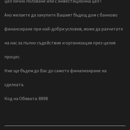
цел лично ползване или с инвестиционна цел !
Ако желаете да закупите Вашият бъдещ дом с банково
финансиране при най-добри условия, може да разчитате
на нас за пълно съдействие и организация през целия
процес.
Ние ще бъдем до Вас до самото финализиране на
сделката.
Код на Обявата: 8898