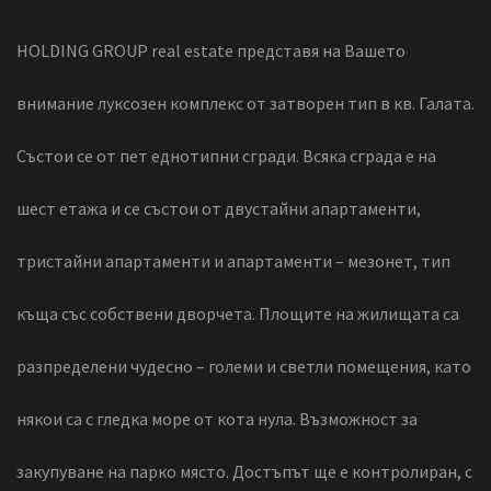
HOLDING GROUP real estate представя на Вашето
внимание луксозен комплекс от затворен тип в кв. Галата.
Състои се от пет еднотипни сгради. Всяка сграда е на
шест етажа и се състои от двустайни апартаменти,
тристайни апартаменти и апартаменти – мезонет, тип
къща със собствени дворчета. Площите на жилищата са
разпределени чудесно – големи и светли помещения, като
някои са с гледка море от кота нула. Възможност за
закупуване на парко място. Достъпът ще е контролиран, с