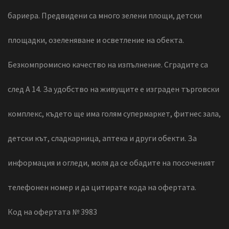
бариера. Предвидени са много зелени площи, детски
площадки, озеленяване и осветление на обекта.
Безкомпромисно качество на изпълнение. Сградите са
след А 14. За удобство на живущите е изграден търговски
комплекс, където ще има голям супермаркет, фитнес зала,
детски кът, сладкарница, аптека и други обекти. За
информация и огледи, моля да се обадите на посоченият
телефонен номер и да цитирате кода на офертата.
Код на офертата № 3983