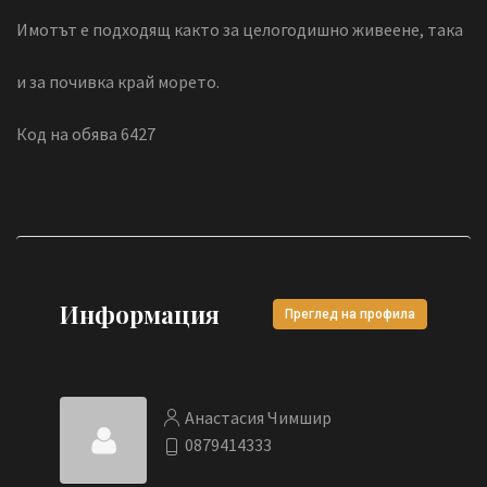
Имотът е подходящ както за целогодишно живеене, така
и за почивка край морето.
Код на обява 6427
Информация
Преглед на профила
Анастасия Чимшир
0879414333