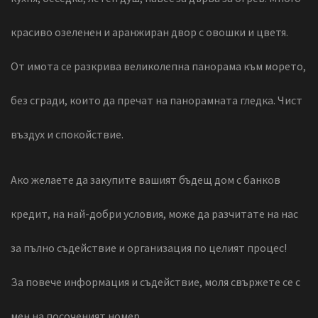
красиво озеленен и аранжиран двор с овошки и цветя.
От имота се разкрива великолепна панорама към морето,
без сгради, които да пречат на панорамната гледка. Чист
въздух и спокойствие.
Ако желаете да закупите вашият бъдещ дом с банков
кредит, на най-добри условия, може да разчитате на нас
за пълно съдействие и организация по целият процес!
За повече информация и съдействие, моля свържете се с
мен на посоченият номер.