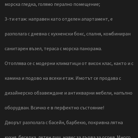
морска гледка, голямо перално помещение;
3-ти етаж: направен като отделен апартамент, е
разполага с дневна с кухненски бокс, спалня, комбиниран
санитарен възел, тераса с морска панорама.
Отоплява се с модерни климатици от висок клас, както и с
камина и подово на всеки етаж. Имотът се продава с
дизайнерско обзавеждане и антикварни мебели, напълно
оборудван. Всичко е в перфектно състояние!
Дворът разполага с басейн, барбекю, покривна лятна
кухня, беседка, летен душ, навес за дърва за огрев. Много