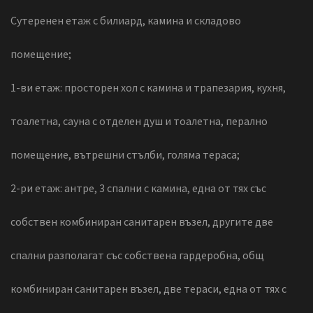
Сутеренен етаж с билиард, камина и складово
помещение;
1-ви етаж: просторен хол с камина и трапезария, кухня,
тоалетна, сауна с отделен душ и тоалетна, перално
помещение, вътрешни стълби, голяма тераса;
2-ри етаж: антре, 3 спални с камина, една от тях със
собствен комбиниран санитарен възел, другите две
спални разполагат със собствена гардеробна, общ
комбиниран санитарен възел, две тераси, една от тях с