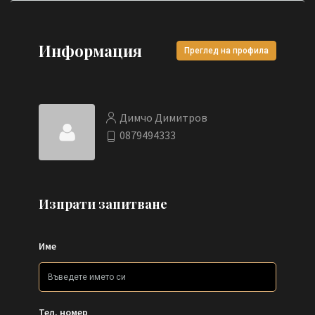
Информация
Преглед на профила
Димчо Димитров
0879494333
Изпрати запитване
Име
Тел. номер