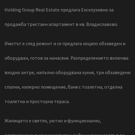
Holding Group Real Estate предлага Ексклузивно за
продажба тристаен апартамент в кв. Владиславово.
Имотът е след ремонт и се предлага изцяло обзаведен и
оборудван, готов за нанасяне. Разпределението включва
входно антре, напълно оборудвана кухня, три обзаведени
спални, килерно помещение, баня с тоалетна, отделна
тоалетна и просторна тераса.
Жилището е светло, уютно и функционално,