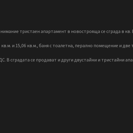
нимание тристаен апартамент в новострояща се сграда в кв. 
,39 кв.м. и 15,06 кв.м., баня с тоалетна, перално помещение и 
С. В сградата се продават и други двустайни и тристайни апа