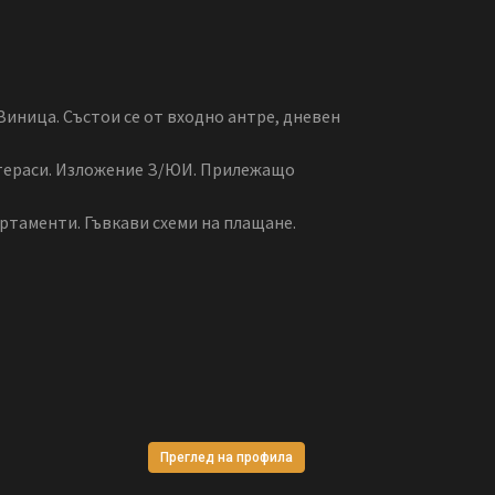
Виница. Състои се от входно антре, дневен
две тераси. Изложение З/ЮИ. Прилежащо
ртаменти. Гъвкави схеми на плащане.
Преглед на профила