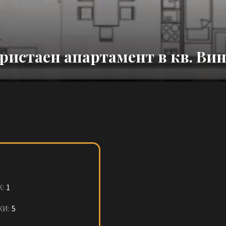
ристаен апартамент в кв. Ви
:
1
ЖИ:
5