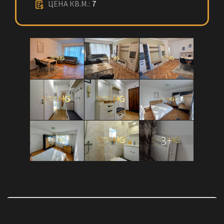
ЦЕНА КВ.М.:
7
3+