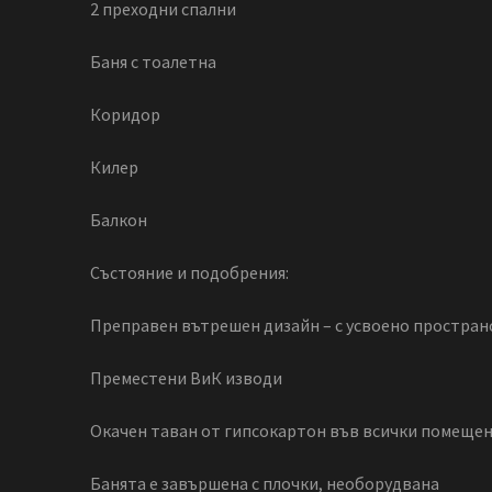
2 преходни спални
Баня с тоалетна
Коридор
Килер
Балкон
Състояние и подобрения:
Преправен вътрешен дизайн – с усвоено простран
Преместени ВиК изводи
Окачен таван от гипсокартон във всички помещен
Банята е завършена с плочки, необорудвана