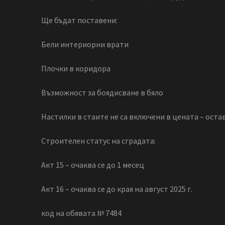
Ще бъдат поставени:
Бели интериорни врати
Плочки в коридора
Възможност за боядисване в бяло
Настилки в стаите не са включени в цената – оста
Строителен статус на сградата:
Акт 15 – очаква се до 1 месец
Акт 16 – очаква се до края на август 2025 г.
код на обявата № 7484