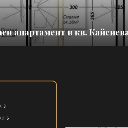
ен апартамент в кв. Кайсиев
:
3
ЖИ:
6