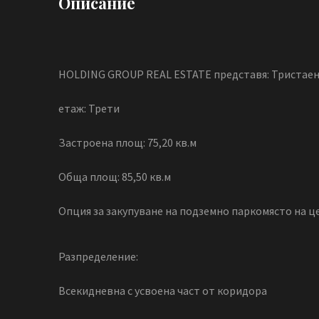
Описание
HOLDING GROUP REAL ESTATE представя: Тристаен 
етаж: Трети
Застроена площ: 75,20 кв.м
Обща площ: 85,50 кв.м
Опция за закупуване на подземно паркомясто на ц
Разпределение:
Всекидневна с усвоена част от коридора