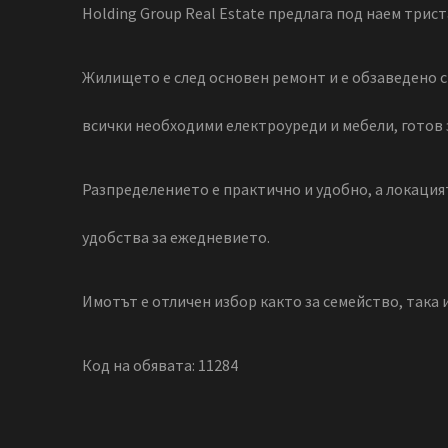
Holding Group Real Estate предлага под наем трис
Жилището е след основен ремонт и е обзаведено 
всички необходими електроуреди и мебели, готов з
Разпределението е практично и удобно, а локация
удобства за ежедневието.
Имотът е отличен избор както за семейство, така 
Код на обявата: 11284