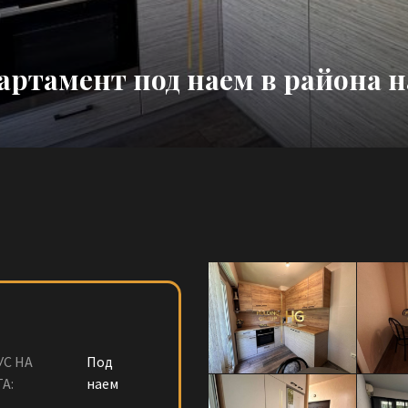
артамент под наем в района н
УС НА
Под
А:
наем