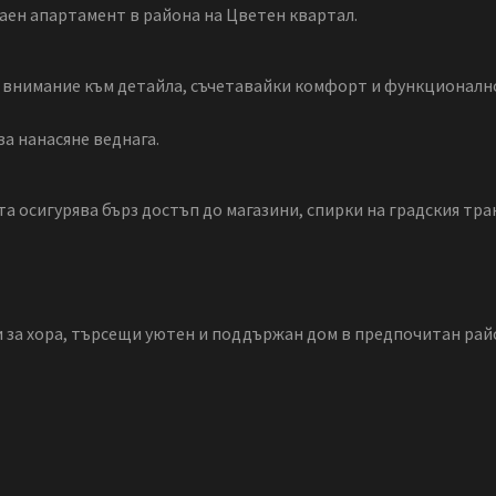
таен апартамент в района на Цветен квартал.
с внимание към детайла, съчетавайки комфорт и функционално
а нанасяне веднага.
та осигурява бърз достъп до магазини, спирки на градския тр
и за хора, търсещи уютен и поддържан дом в предпочитан райо