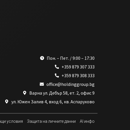
Пон. – Пет. / 9:00 – 17:30
+359 879 307 333
+359 879 308 333
office@holdinggroup.bg
Варна ул. Дебър 58, ет. 2, офис 9
ул. Южен Залив 4, вход 6, кв. Аспарухово
щи условия
Защита на личните данни
AI инфо