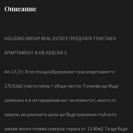
Описание
HOLDING GROUP REAL ESTATE ПРЕДЛАГА ТРИСТАЕН
АПАРТАМЕНТ В КВ.ЛЕВСКИ 2
Ап. 17, Ет. 8 по площообразуване този апартамент е
175.92м2 (чиста площ + общи части). Tолкова ще бъде
записано и в нотариалния акт на клиентът, които го
закупи, но реалната цена ще бъде различна тъй като
имаме много голяма северна тераса от 13.40м2. Тя ще бъде