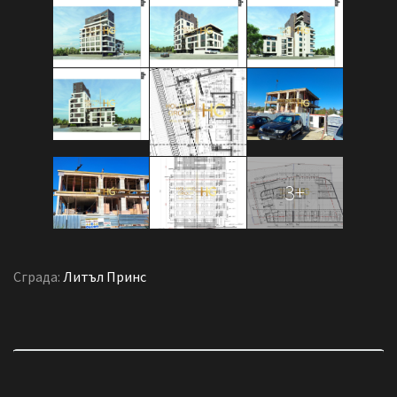
3+
Сграда:
Литъл Принс