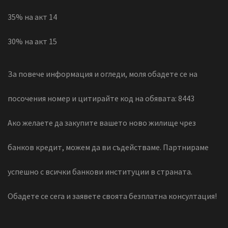
35% на акт 14
30% на акт 15
За повече информация и огледи, моля обадете се на
посочения номер и цитирайте код на обявата: 8443
Ако желаете да закупите вашето ново жилище чрез
банков кредит, можем да ви съдействаме. Партнираме
успешно с всички банкови институции в страната.
Обадете се сега и заявете своята безплатна консултация!