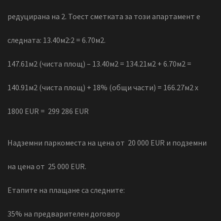
редуцирана на 2. Тоест сметката за този апартамент е
следната: 13.40м2:2 = 6.70м2.
147.61м2 (чиста площ) – 13.40м2 = 134.21м2 + 6.70м2 =
140.91м2 (чиста площ) + 18% (общи части) = 166.27м2 x
1800 ЕUR = 299 286 EUR
Надземни паркоместа на цена от 20 000 EUR и подземни
на цена от 25 000 EUR.
Етапите на плащане са следните:
35% на предварителен договор