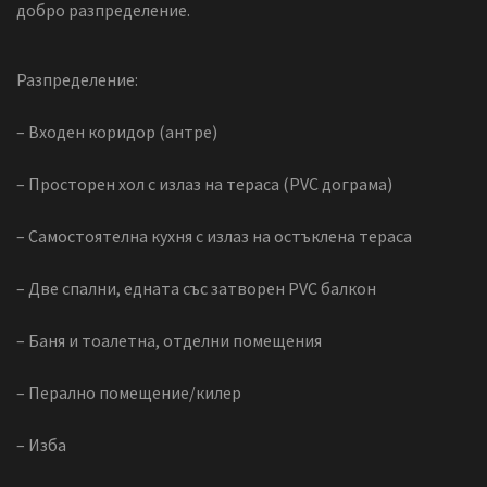
добро разпределение.
Разпределение:
– Входен коридор (антре)
– Просторен хол с излаз на тераса (PVC дограма)
– Самостоятелна кухня с излаз на остъклена тераса
– Две спални, едната със затворен PVC балкон
– Баня и тоалетна, отделни помещения
– Перално помещение/килер
– Изба