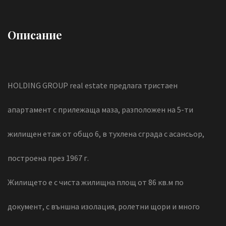
Описание
HOLDING GROUP real estate предлага тристаен
апартамент с прилежаща маза, разположен на 5-ти
жилищен етаж от общо 6, в тухлена сграда с асансьор,
построена през 1967 г.
Жилището е с чиста жилищна площ от 86 кв.м по
документ, с външна изолация, ролетни щори и много