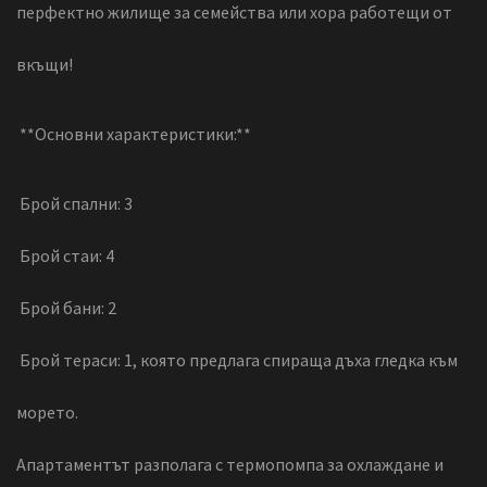
перфектно жилище за семейства или хора работещи от
вкъщи!
**Основни характеристики:**
Брой спални: 3
Брой стаи: 4
Брой бани: 2
Брой тераси: 1, която предлага спираща дъха гледка към
морето.
Апартаментът разполага с термопомпа за охлаждане и