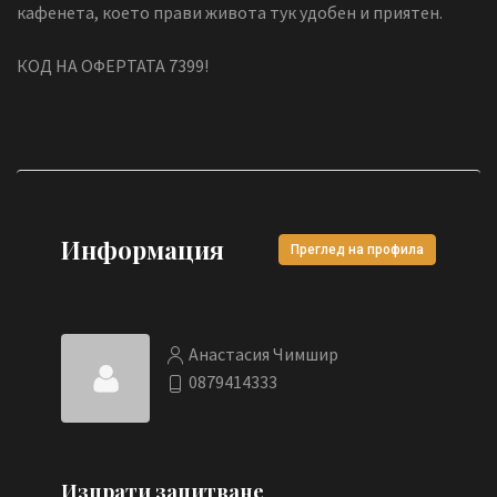
кафенета, което прави живота тук удобен и приятен.
КОД НА ОФЕРТАТА 7399!
Информация
Преглед на профила
Анастасия Чимшир
0879414333
Изпрати запитване