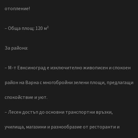
отопление!
– Обща площ: 120 м²
За района:
– М-т Евксиноград е изключително живописен и спокоен
район на Варна с многобройни зелени площи, предлагащи
спокойствие и уют.
– Лесен достъп до основни транспортни връзки,
училища, магазини и разнообразие от ресторанти и