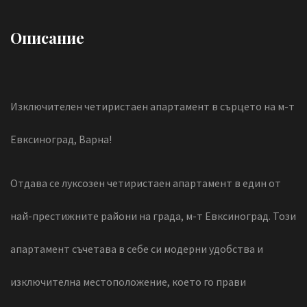
Описание
Изключителен четиристаен апартамент в сърцето на м-т
Евксиноград, Варна!
Отдава се луксозен четиристаен апартамент в един от
най-престижните райони на града, м-т Евксиноград. Този
апартамент съчетава в себе си модерни удобства и
изключителна местоположение, което го прави