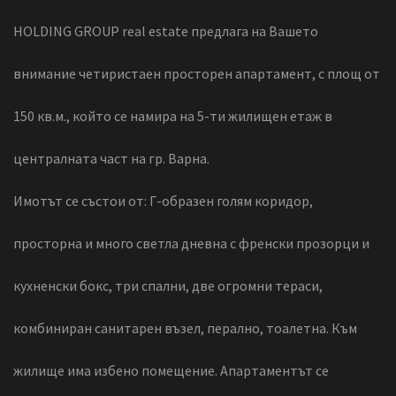
HOLDING GROUP real estate предлага на Вашето
внимание четиристаен просторен апартамент, с площ от
150 кв.м., който се намира на 5-ти жилищен етаж в
централната част на гр. Варна.
Имотът се състои от: Г-образен голям коридор,
просторна и много светла дневна с френски прозорци и
кухненски бокс, три спални, две огромни тераси,
комбиниран санитарен възел, перално, тоалетна. Към
жилище има избено помещение. Апартаментът се