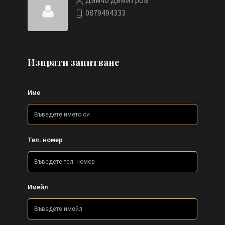
Димчо Димитров
0879494333
Изпрати запитване
Име
Тел. номер
Имейл