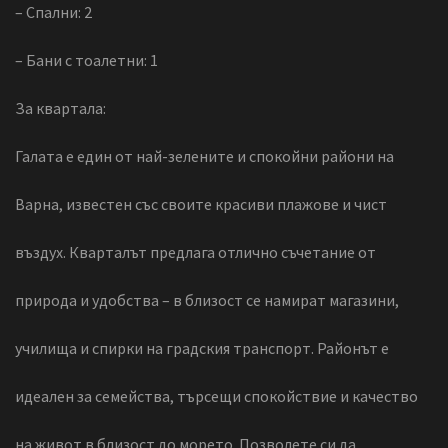
– Спални: 2
– Бани с тоалетни: 1
За квартала:
Галата е един от най-зелените и спокойни райони на
Варна, известен със своите красиви плажове и чист
въздух. Кварталът предлага отлично съчетание от
природа и удобства – в близост се намират магазини,
училища и спирки на градския транспорт. Районът е
идеален за семейства, търсещи спокойствие и качество
на живот в близост до морето. Позволете си да