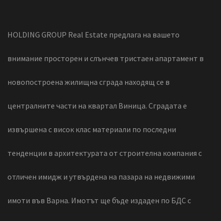
HOLDING GROUP Real Estate предлага на вашето
внимание просторен и слънчев тристаен апартамент в
новопостроена жилищна сграда находящ се в
централните части на квартал Виница. Сградата е
извършена с висок клас материали по последни
тенденции в архитектурата от строителна компания с
отличен имидж и утвърдена на пазара на недвижими
имоти във Варна. Имотът ще бъде издаден по БДС с