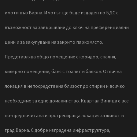
имоти във Варна. Имотът ще бъде издаден по БДС с
възможност за завършване до ключ на преференциални
цени и за закупуване на закрито паркомясто.
Представлява общо помещение с коридор, спалня,
килерно помещение, баня с тоалет и балкон. Отлична
локация в непосредствена близост до спирки и всичко
необходимо за едно домакинство. Квартал Виница е все
по-предпочитана и прогресираща локация за живот в
град Варна. С добре изградена инфраструктура,