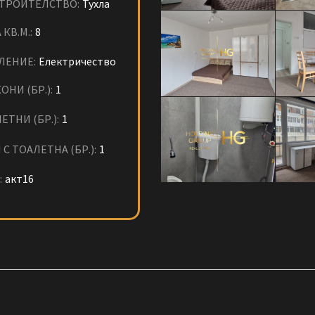
СТРОИТЕЛСТВО:
Тухла
 КВ.М.:
8
ЛЕНИЕ:
Електричество
ОНИ (БР.):
1
ЕТНИ (БР.):
1
 С ТОАЛЕТНА (БР.):
1
:
акт16