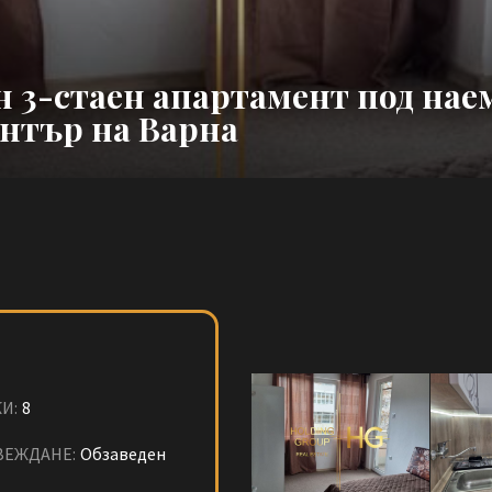
н 3-стаен апартамент под нае
нтър на Варна
И:
8
ВЕЖДАНЕ:
Обзаведен