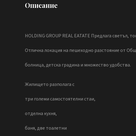
Описание
HOLDING GROUP REAL EATATE Предлага светъл, топ
Отлична локация на пешеходно разстояние от Общ
болница, детска градина и множество удобства.
Жилището разполага с
три големи самостоятелни стаи,
отделна кухня,
баня, две тоалетни