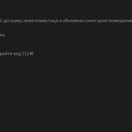
PVC дограма, нови климатици и обновени санитарни помещения
ка.
райте код 11146