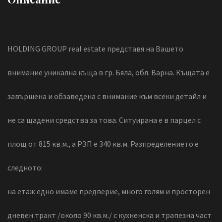
HOLDING GROUP real estate представя на Вашето
внимание уникална къща в гр. Бяла, обл. Варна. Къщата е
завършена и обзаведена с внимание към всеки детайл и
не са щадени средства за това. Ситуирана е в парцел с
площ от 815 кв.м., а РЗП е 340 кв.м. Разпределението е
следното:
на етаж едно имаме предверие, много голям и просторен
дневен тракт /около 90 кв.м./ с кухненска и трапезна част