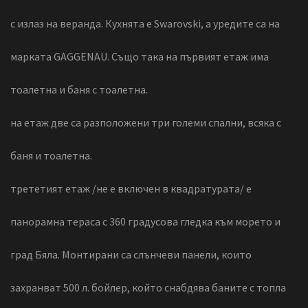
с излаз на веранда. Кухнята е Swarovski, а уредите са на
марката GAGGENAU. Също така на първият етаж има
тоалетна и баня с тоалетна.
на етаж две са разположени три големи спални, всяка с
баня и тоалетна.
трететият етаж /не е включен в квадратурата/ е
панорамна тераса с 360 градусова гледка към морето и
град Бяла. Монтирани са слънчеви панели, които
захранват 500 л. бойлер, който снабдява баните с топла