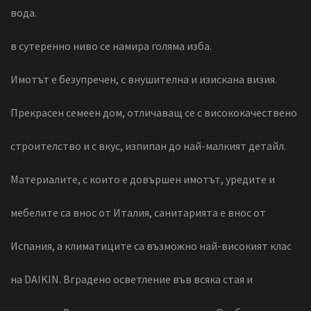
вода.
в сутеренно ниво се намира голяма изба.
Имотът е безупречен, с внушителна и изискана визия.
Прекрасен семеен дом, отличаващ се с висококачествено
строителство и с вкус, изпипан до най-малкият детайл.
Материалите, с които е довършен имотът, уредите и
мебелите са внос от Италия, санитарията е внос от
Испания, а климатиците са възможно най-високият клас
на DAIKIN. Вградено осветление във всяка стая и