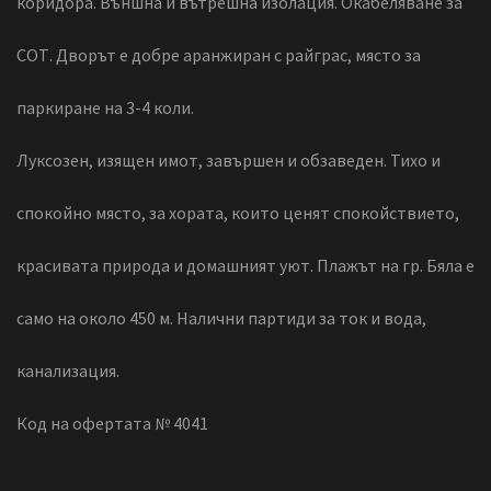
коридора. Външна и вътрешна изолация. Окабеляване за
СОТ. Дворът е добре аранжиран с райграс, място за
паркиране на 3-4 коли.
Луксозен, изящен имот, завършен и обзаведен. Тихо и
спокойно място, за хората, които ценят спокойствието,
красивата природа и домашният уют. Плажът на гр. Бяла е
само на около 450 м. Налични партиди за ток и вода,
канализация.
Код на офертата № 4041