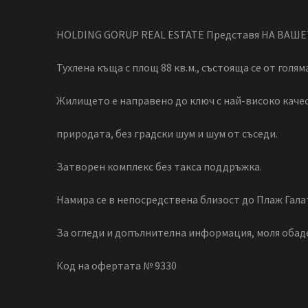
HOLDING GORUP REAL ESTATE Представя НА ВАШ
Тухлена къща с площ 88 кв.м., състояща се от голяма
Жилището е направено до ключ с най-високо качес
природата, без градски шум и шум от съседи.
Затворен комплекс без такса поддръжка.
Намира се в непосредствена близост до Плаж Галат
За огледи и допълнителна информация, моля обаде
Код на офертата № 9330