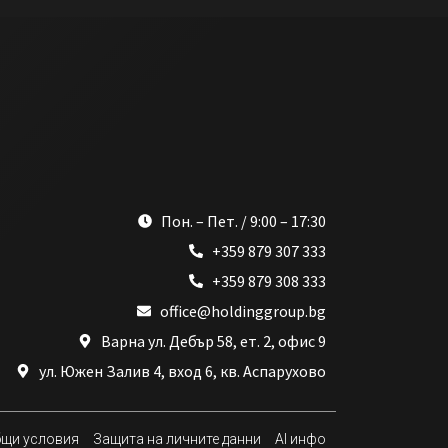
Пон. – Пет. / 9:00 – 17:30
+359 879 307 333
+359 879 308 333
office@holdinggroup.bg
Варна ул. Дебър 58, ет. 2, офис 9
ул. Южен Залив 4, вход 6, кв. Аспарухово
щи условия
Защита на личните данни
AI инфо