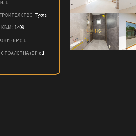
И:
1
ТРОИТЕЛСТВО:
Тухла
КВ.М.:
1409
ОНИ (БР.):
1
С ТОАЛЕТНА (БР.):
1