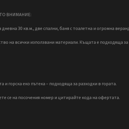
ЕТО ВНИМАНИЕ:
 дневна 30 кв.м., две спални, баня с тоалетна и огромна веранда
тво на всички използвани материали. Къщата е подходяща за
а и горска еко пътека – подходяща за разходки в гората.
те се на посочения номер и цитирайте кода на офертата.