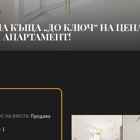
А КЪЩА „ДО КЛЮЧ“ НА ЦЕН
 АПАРТАМЕНТ!
УС НА ИМОТА:
Продава
:
1