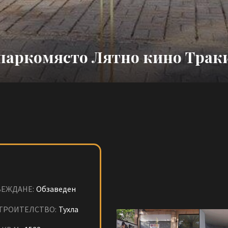
паркомясто Лятно кино Тракия
ЕЖДАНЕ:
Обзаведен
ТРОИТЕЛСТВО:
Тухла