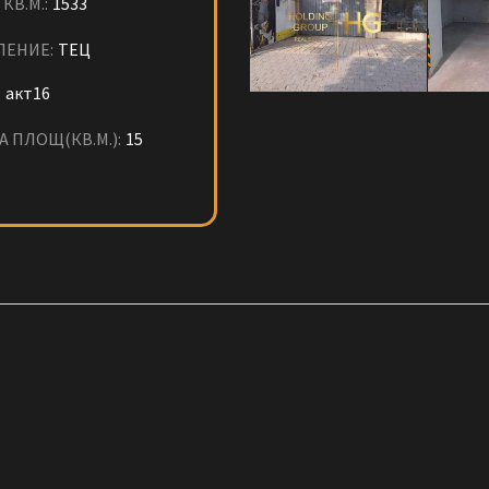
КВ.М.:
1533
ЛЕНИЕ:
ТЕЦ
:
акт16
А ПЛОЩ(КВ.М.):
15