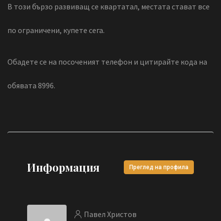
В този бързо развиващ се квартатал, местата стават все
по ограничени, купете сега.
Обадете се на посоченият телефон и цитирайте кода на
обявата 8996.
Информация
Преглед на профила
Павел Христов