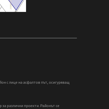
йон с лице на асфалтов път, осигуряващ
 за различни проекти. Районът се