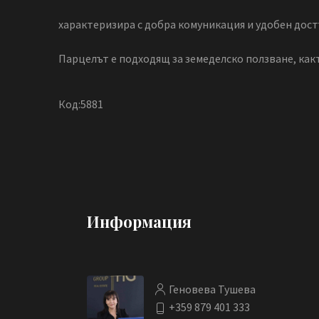
характеризира с добра комуникация и удобен дост
Парцелът е подходящ за земеделско ползване, как
Код:5881
Информация
Геновева Тушева
+359 879 401 333