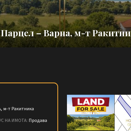
Парцел – Варна, м-т Ракитн
,
м-т Ракитника
УС НА ИМОТА:
Продава