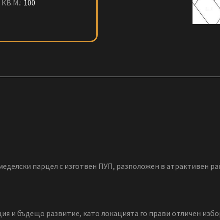
КВ.М.:
100
емеделски парцел с изготвен ПУП, разположен в атрактивен ра
ия и бъдещо развитие, като локацията го прави отличен избор