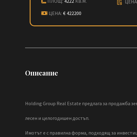
ПЛОЩ:
4222
КВ.М.
ЦЕНА 
ЦЕНА:
€
422200
Описание
Holding Group Real Estate предлага за продажба з
лесен и целогодишен достъп.
Имотът е с правилна форма, подходящ за инвестиц