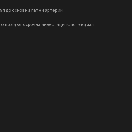
ъп до основни пътни артерии.
то и за дългосрочна инвестиция с потенциал.