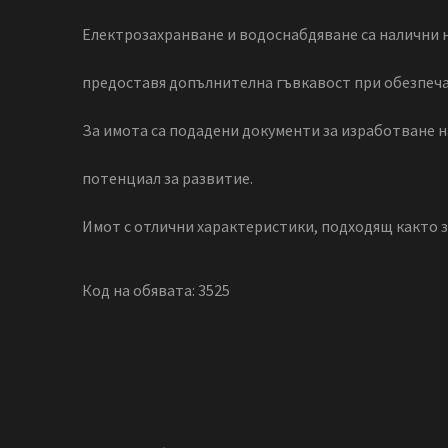
Електрозахранване и водоснабдяване са налични н
предоставя допълнителна гъвкавост при обезпеч
За имота са подадени документи за изработване н
потенциал за развитие.
Имот с отлични характеристики, подходящ както за
Код на обявата: 3525