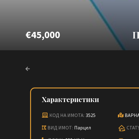
€45,000
П
Характеристики
КОД НА ИМОТА:
3525
ВАРНА
ВИД ИМОТ:
Парцел
СТАТ