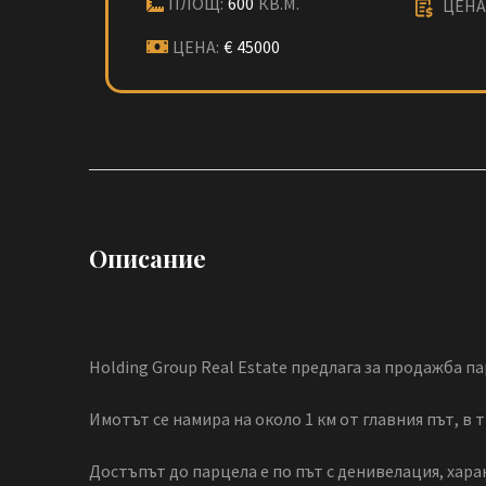
ПЛОЩ:
600
КВ.М.
ЦЕНА 
ЦЕНА:
€
45000
Описание
Holding Group Real Estate предлага за продажба па
Имотът се намира на около 1 км от главния път, в 
Достъпът до парцела е по път с денивелация, хара