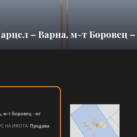
арцел – Варна, м-т Боровец –
,
м-т Боровец - юг
УС НА ИМОТА:
Продава