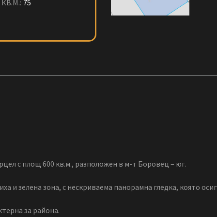
КВ.М.:
75
рцел с площ 600 кв.м., разположен в м-т Боровец – юг.
тиха и зелена зона, с нескриваема панорамна гледка, която ос
ктерна за района.