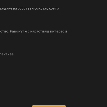
аждане на собствен сондаж, което
ство. Районът е с нарастващ интерес и
пектива.