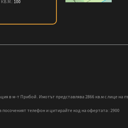
КВ.М.:
100
ация в м-т Прибой . Имотът представлява 2866 кв.м с лице на 
на посоченият телефон и цитирайте код на офертата : 2900