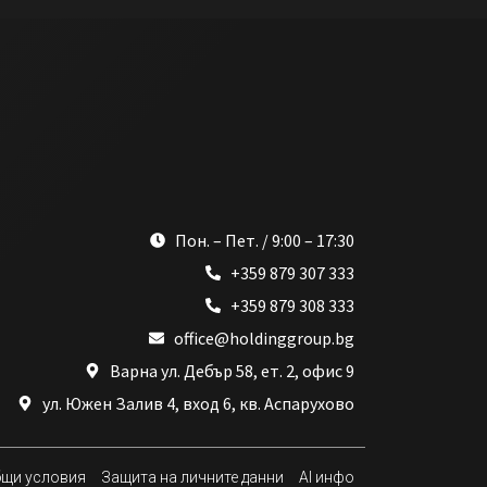
Пон. – Пет. / 9:00 – 17:30
+359 879 307 333
+359 879 308 333
office@holdinggroup.bg
Варна ул. Дебър 58, ет. 2, офис 9
ул. Южен Залив 4, вход 6, кв. Аспарухово
щи условия
Защита на личните данни
AI инфо