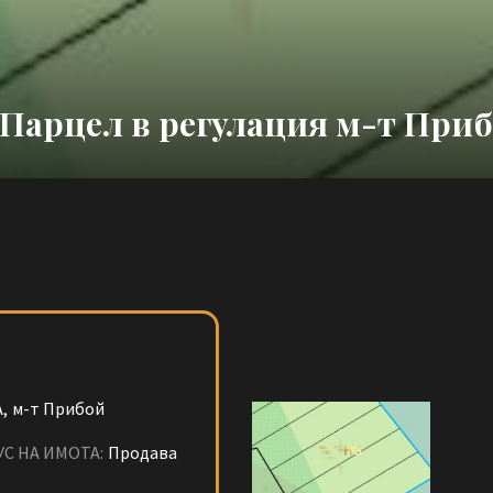
Парцел в регулация м-т При
,
м-т Прибой
УС НА ИМОТА:
Продава