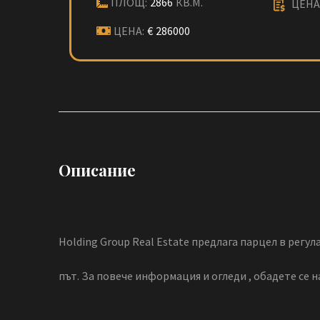
ПЛОЩ:
2866
КВ.М.
ЦЕНА 
ЦЕНА:
€
286000
Описание
Holding Group Real Estate предлага парцел в регул
път. За повече информация и огледи , обадете се 