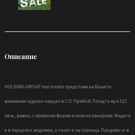
Описание
HOLDING GROUP real estate представя на Вашето
внимание чудесен парцел в С.О. Прибой. Площта му е 511
кв.м., равен, с правилна форма и морска панорама. Водата
е в парцела с водомер, а токът е на граница. Продава се в