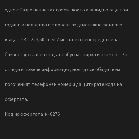
едно с Разрешение за строеж, което е валидно още три
години и половина и с проект за двуетажна фамилна
къща с РЗП 223,50 кв.м. Имотът е в непосредствена
близост до главен път, автобусна спирка и плажове. За
огледи и повече информация, моля да се обадите на
посоченият телефонен номер и да цитирате кода на
офертата.
Код на офертата № 8276