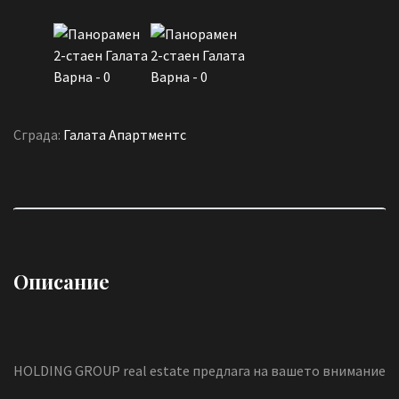
Сграда:
Галата Апартмeнтс
Описание
HOLDING GROUP real estate предлага на вашето внимание
нов проект – започващо строителство на модерна 5-
етажна жилищна сграда в кв.Галата.