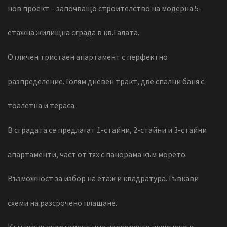
Отличен тристаен апартамент с перфектно
разпределение. Голям дневен тракт, две спални баня с
тоалетна и тераса.
В сградата се предлагат 1-стайни, 2-стайни и 3-стайни
апартаменти, част от тях с панорама към морето.
Възможност за избор на етаж и квадратура. Гъвкави
схеми на разсрочено плащане.
Към всеки апартамент има паркомясто включено в
цената.