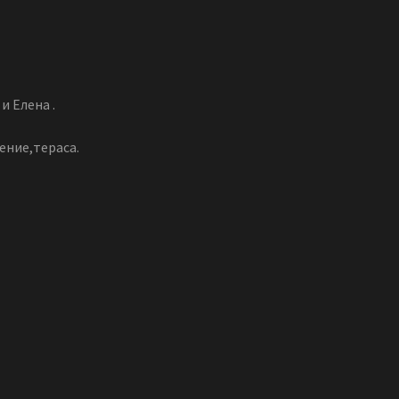
и Елена .
ение,тераса.