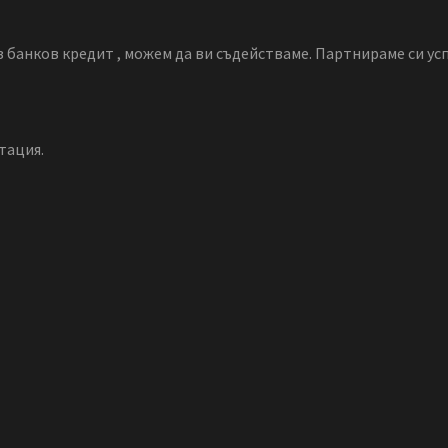
 банков кредит , можем да ви съдействаме. Партнираме си ус
тация.