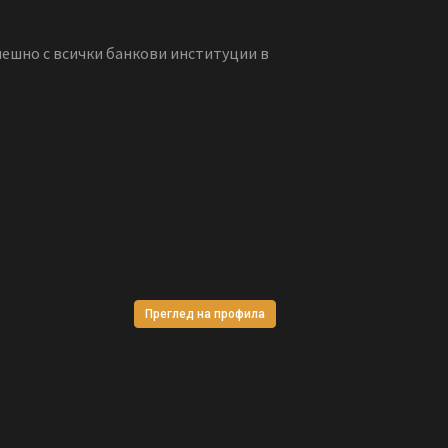
пешно с всички банкови институции в
Преглед на профила