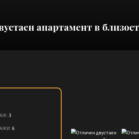
вустаен апартамент в близост
АЖ:
3
АЖИ:
6