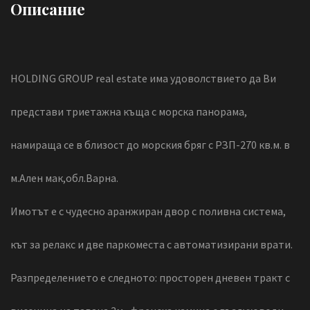
Описание
HOLDING GROUP real estate има удоволствието да Ви
представи триетажна къща с морска панорама,
намираща се в близост до морския бряг с РЗП-270 кв.м. в
м.Ален мак,обл.Варна.
Имотът е с чудесно аранжиран двор с поливна система,
кът за релакс и две паркоместа с автоматизирани врати.
Разпределението е следното: просторен дневен тракт с