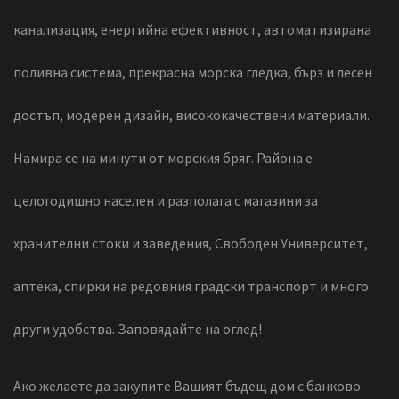
канализация, енергийна ефективност, автоматизирана
поливна система, прекрасна морска гледка, бърз и лесен
достъп, модерен дизайн, висококачествени материали.
Намира се на минути от морския бряг. Района е
целогодишно населен и разполага с магазини за
хранителни стоки и заведения, Свободен Университет,
аптека, спирки на редовния градски транспорт и много
други удобства. Заповядайте на оглед!
Ако желаете да закупите Вашият бъдещ дом с банково