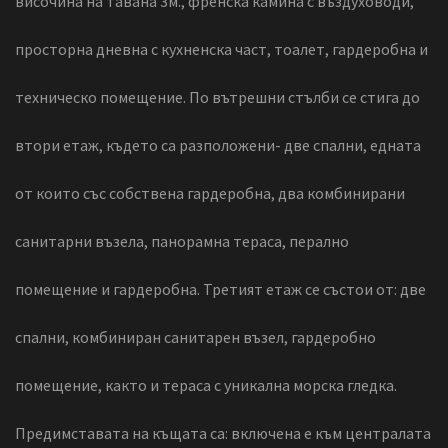
височина на тавана 3м., френска камина с въздуховоди,
просторна дневна с кухненска част, тоалет, гардеробна и
техническо помещение. По вътрешни стълби се стига до
втори етаж, където са разположени- две спални, едната
от които със собствена гардеробна, два комбинирани
санитарни възела, панорамна тераса, перално
помещение и гардеробна. Третият етаж се състои от: две
спални, комбиниран санитарен възел, гардеробно
помещение, както и тераса с уникална морска гледка.
Предимставата на къщата са: включена е към централата