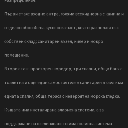
Разпределение:
Първи етаж: входно антре, голяма всекидневна с камина и
отделно обособена кухненска част, която разполага със
собствен склад; санитарен възел, килер и мокро
помещение.
Втори етаж: просторен коридор, три спални, обща баня с
тоалетна и още един самостоятелен санитарен възел към
едната спалня, обща тераса с невероятна морска гледка.
Къщата има инсталирана алармена система, а за
поддържане на озеленяването има поливна система