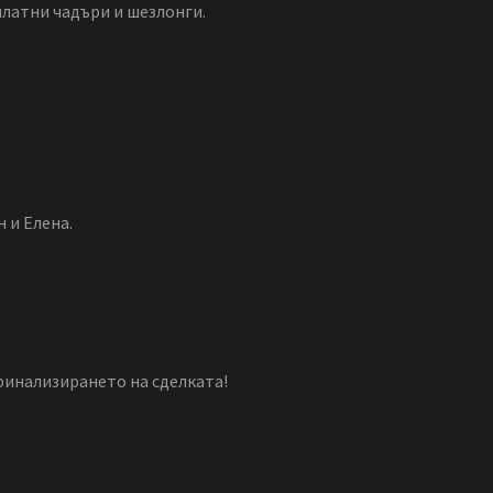
платни чадъри и шезлонги.
 и Елена.
 финализирането на сделката!