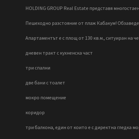
HOLDING GROUP Real Estate представя многостаен
Пешеходно разстояние от плаж Кабакум! Обзаведе
Апартаментът е с площ от 130 кв.м., ситуиран на 
дневен тракт с кухненска част
три спални
две бани с тоалет
мокро помещение
коридор
три балкона, един от които е с директна гледка м