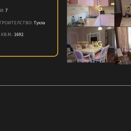
И:
7
ТРОИТЕЛСТВО:
Тухла
КВ.М.:
1692