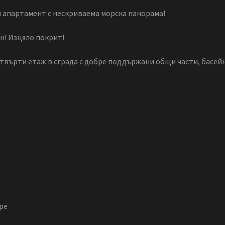
 апартамент с нескриваема морска панорама!
н! Изцяло покрит!
четвърти етаж в сграда с добре поддържани общи части, басейн
оре