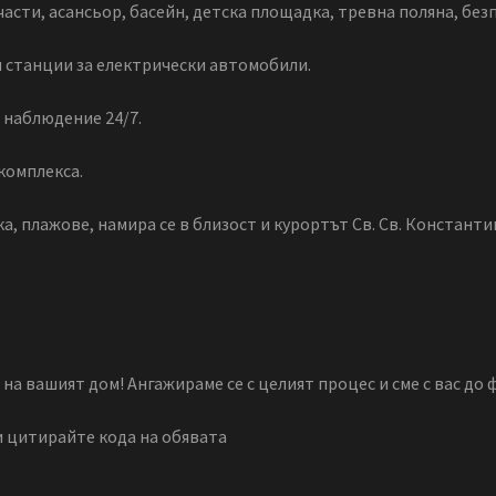
ти, асансьор, басейн, детска площадка, тревна поляна, без
и станции за електрически автомобили.
о наблюдение 24/7.
комплекса.
, плажове, намира се в близост и курортът Св. Св. Константин
а вашият дом! Ангажираме се с целият процес и сме с вас до
и цитирайте кода на обявата