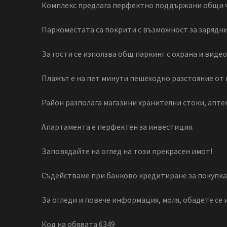
Комплекс предлага перфектно поддържани общи час
Паркоместата са покрити с възможност за зарядн
За гости се използва общ паркинг с охрана и виде
Плажът е на пет минути пешеходно разстояние от 
Район разполага магазини хранителни стоки, аптека
Апартамента е перфектен за инвестиция.
Заповядайте на оглед на този прекрасен имот!
Съдействаме при банково кредитиране за покупка н
За огледи и повече информация, моля, обадете се 
Код на обявата 6349