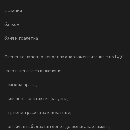
2 спални
балкон
баня и тоалетна
Степента на завършеност за апартаментите ще е по БДС,
като в цената са включени:
– входна врата;
– ключове, контакти, фасунги;
– тръбни трасета за климатици;
– оптичен кабел за интернет до всеки апартамент,