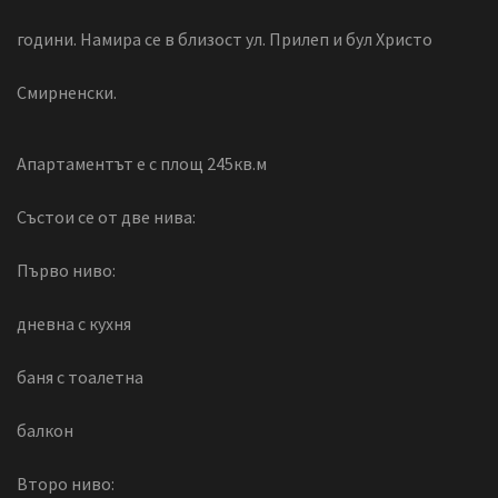
години. Намира се в близост ул. Прилеп и бул Христо
Смирненски.
Апартаментът е с площ 245кв.м
Състои се от две нива:
Първо ниво:
дневна с кухня
баня с тоалетна
балкон
Второ ниво: