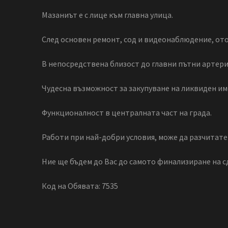
Мазаниът е с лице към главна улица.
След основен ремонт, сод и видеонаблюдение, ото
В непосредствена близост до главни пътни артери
Чудесна възможност за закупуване на ликвиден им
Функционалност в централната част на града.
Работи при най-добри условия, може да разчитате 
Ние ще бъдем до Вас до самото финализиране на с
Код на Обявата: 7535