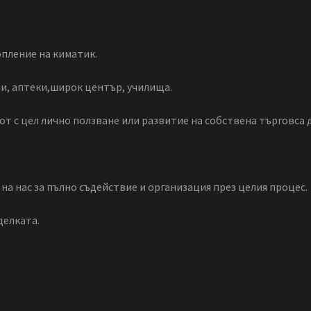
пление на киматик.
и, аптеки,широк център, училища.
от с цел лично ползване или развитие на собствена търговса 
на нас за пълно съдействие и организация през целия процес.
делката.