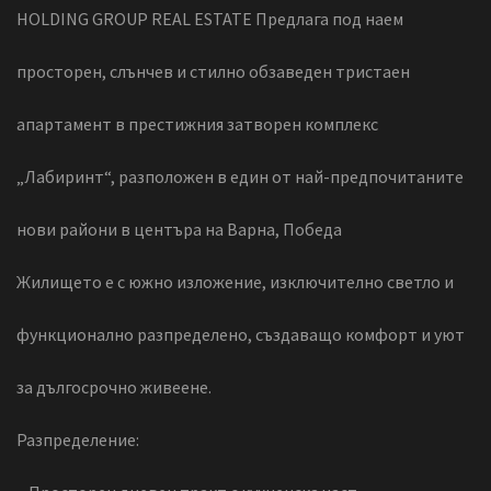
HOLDING GROUP REAL ESTATE Предлага под наем
просторен, слънчев и стилно обзаведен тристаен
апартамент в престижния затворен комплекс
„Лабиринт“, разположен в един от най-предпочитаните
нови райони в центъра на Варна, Победа
Жилището е с южно изложение, изключително светло и
функционално разпределено, създаващо комфорт и уют
за дългосрочно живеене.
Разпределение: