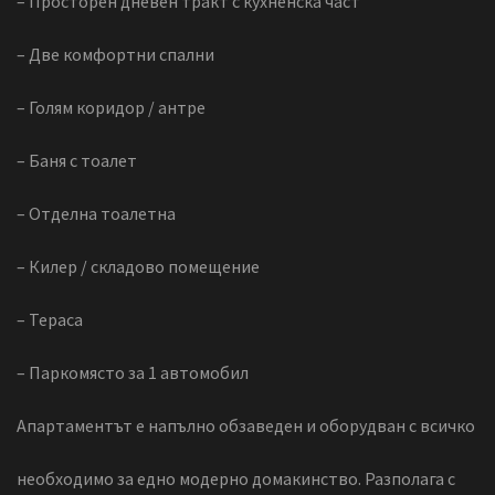
– Просторен дневен тракт с кухненска част
– Две комфортни спални
– Голям коридор / антре
– Баня с тоалет
– Отделна тоалетна
– Килер / складово помещение
– Тераса
– Паркомясто за 1 автомобил
Апартаментът е напълно обзаведен и оборудван с всичко
необходимо за едно модерно домакинство. Разполага с