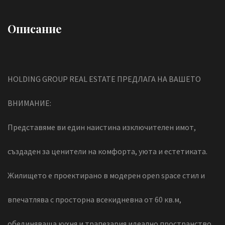
Описание
HOLDING GROUP REAL ESTATE ПРЕДЛАГА НА ВАШЕТО
ВНИМАНИЕ:
Представяме ви един наистина изключителен имот,
създаден за ценители на комфорта, уюта и естетиката.
Жилището е проектирано в модерен open space стил и
впечатлява с просторна всекидневна от 60 кв.м,
обединяваща кухня и трапезария идеално пространство