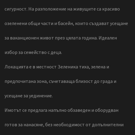
сигурност. На разположение на живущите са красиво
озеленени общи части и басейн, които създават усещане
за ваканционен живот през цялата година. Идеален
избор за семейство с деца.
Локацията е в местност Зеленика тиха, зелена и
предпочитана зона, съчетаваща близост до града и
усещане за уединение.
Имотът се предлага напълно обзаведен и оборудван
готов за нанасяне, без необходимост от допълнителни