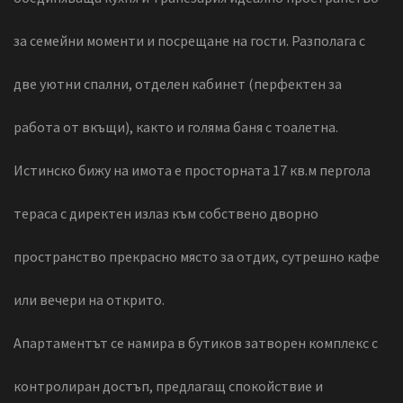
за семейни моменти и посрещане на гости. Разполага с
две уютни спални, отделен кабинет (перфектен за
работа от вкъщи), както и голяма баня с тоалетна.
Истинско бижу на имота е просторната 17 кв.м пергола
тераса с директен излаз към собствено дворно
пространство прекрасно място за отдих, сутрешно кафе
или вечери на открито.
Апартаментът се намира в бутиков затворен комплекс с
контролиран достъп, предлагащ спокойствие и