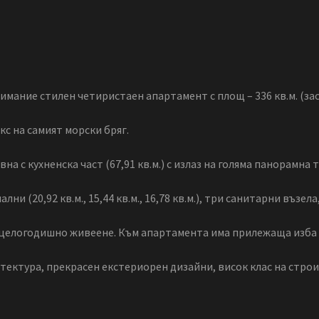
мание стилен четиристаен апартамент с площ – 336 кв.м. (заст
с на самият морски бряг.
на с кухненска част (67,91 кв.м.) с излаз на голяма панорамна
ни (20,92 кв.м., 15,44 кв.м., 16,78 кв.м.), три санитарни възел
целогодишно живеене. Към апартамента има прилежаща изба (1
тектура, прекрасен екстериорен дизайни, висок клас на стр