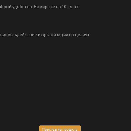
зброй удобства. Намира се на 10 км от
 пълно съдействие и организация по целият
Преглед на профила