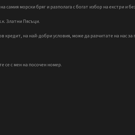
 самия морски бряг и разполага с богат избор на екстри и бе
 к.к. Златни Пясъци.
в кредит, на най-добри условия, може да разчитате на нас за
 се с мен на посочен номер.