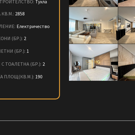
СТРОИТЕЛСТВО:
Тухла
 КВ.М.:
2858
ЛЕНИЕ:
Електричество
ОНИ (БР.):
2
ЕТНИ (БР.):
1
 С ТОАЛЕТНА (БР.):
2
А ПЛОЩ(КВ.М.):
190