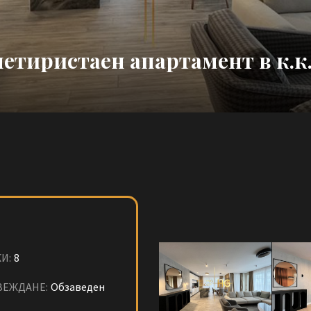
четиристаен апартамент в к.к
И:
8
ВЕЖДАНЕ:
Обзаведен