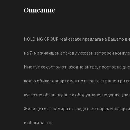
Описание
HOLDING GROUP real estate предлага на Вашето вни
на 7-ми жилищен етаж в луксозен затворен комплек
Имотът се състои от: входно антре, просторна днев
която обикаля апартамент от трите страни; три спал
луксозно обзавеждане и оборудване, подходящ за 
Жилището се намира в сграда със съвременна архи
и общи части.