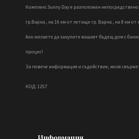
Комплекс Sunny Day е разположен непосредствено на
гр.Варна , на 16 км от летище гр. Варна , на 8 км от
Ако желаете да закупите вашият бъдещ дом с банко
процес!
За повече информация и съдействие, моля свържете
КОД: 1257
Информация