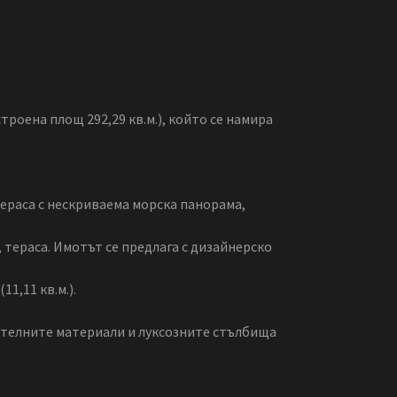
роена площ 292,29 кв.м.), който се намира
 тераса с нескриваема морска панорама,
а, тераса. Имотът се предлага с дизайнерско
1,11 кв.м.).
оителните материали и луксозните стълбища