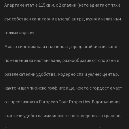
Апартаментът е 115кв.м. с 2 спални (като едната от тях е
със собствен санитарни възела) антре, кухня и излаз към
голяма лоджия.
Mясто синоним на изтънченост, предлагайки изискани
помещения за настаняване, разнообразие от спортни и
развлекателни удобства, модерно спа и уелнес център,
както и шампионско голф игрище, което с гордост е част
от престижната European Tour Properties. В допълнение
към тези удобства има множество заведения за хранене,