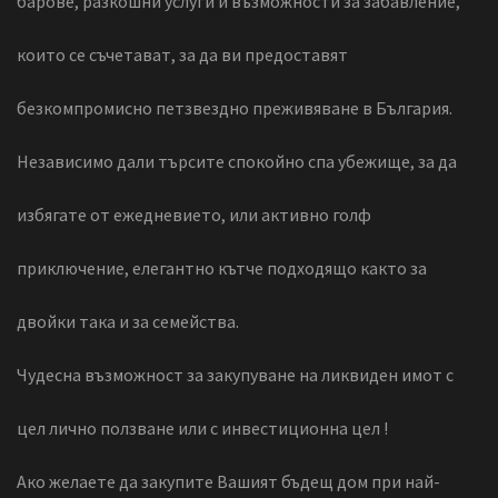
барове, разкошни услуги и възможности за забавление,
които се съчетават, за да ви предоставят
безкомпромисно петзвездно преживяване в България.
Независимо дали търсите спокойно спа убежище, за да
избягате от ежедневието, или активно голф
приключение, елегантно кътче подходящо както за
двойки така и за семейства.
Чудесна възможност за закупуване на ликвиден имот с
цел лично ползване или с инвестиционна цел !
Ако желаете да закупите Вашият бъдещ дом при най-