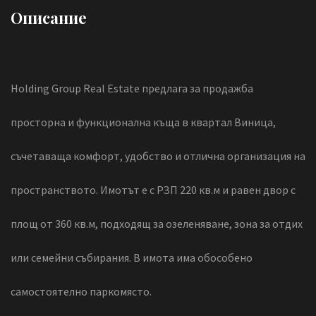
Описание
Holding Group Real Estate предлага за продажба
просторна и функционална къща в квартал Виница,
съчетаваща комфорт, удобство и отлична организация на
пространството. Имотът е с РЗП 220 кв.м и равен двор с
площ от 360 кв.м, подходящ за озеленяване, зона за отдих
или семейни събирания. В имота има обособено
самостоятелно паркомясто.