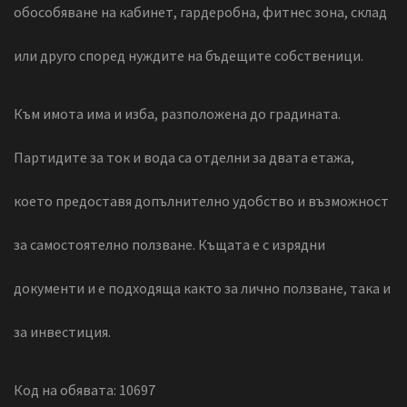
обособяване на кабинет, гардеробна, фитнес зона, склад
или друго според нуждите на бъдещите собственици.
Към имота има и изба, разположена до градината.
Партидите за ток и вода са отделни за двата етажа,
което предоставя допълнително удобство и възможност
за самостоятелно ползване. Къщата е с изрядни
документи и е подходяща както за лично ползване, така и
за инвестиция.
Код на обявата: 10697