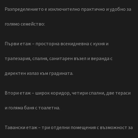
Разпределението е изключително практично и удобно за
голямо семейство:
Първи етаж – просторна всекидневна с кухня и
трапезария, спалня, санитарен възел и веранда с
директен излаз към градината.
Втори етаж – широк коридор, четири спални, две тераси
и голяма баня с тоалетна.
Тавански етаж – три отделни помещения с възможност за