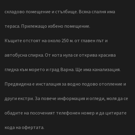
складово помещение и стълбище. Всяка спалня има
тераса. Прилежащо избено помещение.
Къщите отстоят на около 250 м. от главен път и
автобусна спирка. От кота нула се открива красива
гледка към морето и град Варна. Ще има канализация.
Предвидена е инсталация за водно подово отопление и
други екстри. За повече информация и огледи, моля да се
обадите на посоченият телефонен номер и да цитирате
кода на офертата.