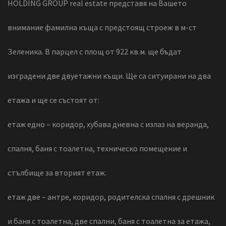
HOLDING GROUP real estate представя на Вашето
внимание фамилна къща с предстоящ строеж в м-ст
Зеленика. В парцел с площ от 922 кв.м. ще бъдат
изградени две двуетажни къщи. Ще са ситуирани на два
етажа и ще се състоят от:
етаж едно – коридор, хубава дневна с излаз на веранда,
спалня, баня с тоалетна, техническо помещение и
стълбище за вторият етаж.
етаж две – антре, коридор, родителска спалня с дрешник
и баня с тоалетна, две спални, баня с тоалетна за етажа,