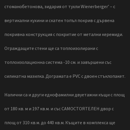
стоманобетонова, зидария от тухли Wienerberger’ – с
вертикални кухини и скатен топъл покрив с дървена
покривна конструкция с покритие от метални керемиди.
Ограждащите стени ще са топлоизолирани с
топлоизолационна система -10 см. и завършени със
силикатна мазилка. Дограмата е PVC с двоен стъклопакет.
Налични са и други еднофамилни двуетажни къщи с площ
от 180 кв. м и 197 кв.м. и със САМОСТОЯТЕЛЕН двор с
площ от 310 кв.м. до 440 кв.м. Къщите в комплекса ще