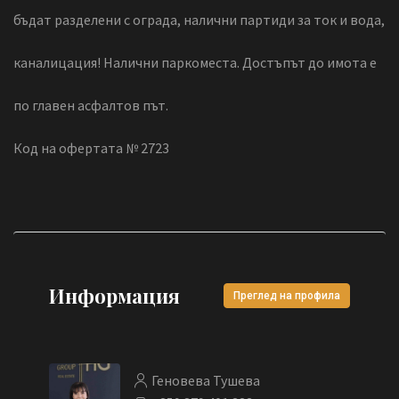
бъдат разделени с ограда, налични партиди за ток и вода,
каналицация! Налични паркоместа. Достъпът до имота е
по главен асфалтов път.
Код на офертата № 2723
Информация
Преглед на профила
Геновева Тушева