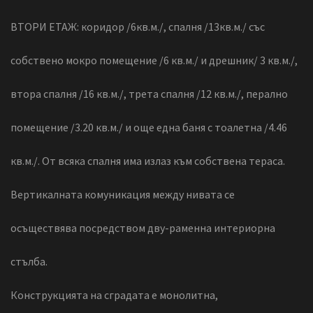
ВТОРИ ЕТАЖ: коридор /6кв.м./, спалня /13кв.м./ със
собствено мокро помещение /6 кв.м./ и дрешник/ 3 кв.м./,
втора спалня /16 кв.м./, трета спалня /12 кв.м./, перално
помещение /3.20 кв.м./ и още една баня с тоалетна /4.46
кв.м./. От всяка спалня има излаз към собствена тераса.
Вертикалната комуникация между нивата се
осъществява посредством дву-раменна интериорна
стълба.
Конструкцията на сградата е монолитна,