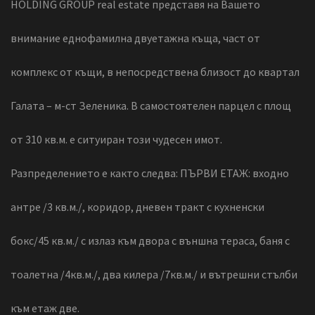
HOLDING GROUP real estate представя на Вашето
внимание еднофамилна двуетажна къща, част от
комплекс от къщи, в непосредствена близост до квартал
Галата – м-ст Зеленика. В самостоятелен парцел с площ
от 310 кв.м. е ситуиран този чудесен имот.
Разпределението е както следва: ПЪРВИ ЕТАЖ: входно
антре /3 кв.м./, коридор, дневен тракт с кухненски
бокс/45 кв.м./ с излаз към двора с външна тераса, баня с
тоалетна /4кв.м./, два килера /7кв.м./ и вътрешни стълби
към етаж две.