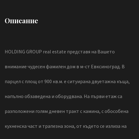
Описание
HOLDING GROUP real estate представя на Вашето
внимание чудесен фамилен дом в м-ст Евксиноград. В
парцел с площ от 900 кв.м. е ситуирана двуетажна къща,
напълно обзаведена и оборудвана. На първи етаж са
разположени голям дневен тракт с камина, с обособена
кухненска част и трапезна зона, от където се излиза на