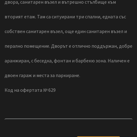
двора, санитарен възел и вътрешно стълбище към
вторият етаж. Там са ситуирани три спални, едната със
собствен санитарен възел, още един санитарен възел и
перално помещение. Дворът е отлично поддържан, добре
аранжиран, с беседка, фонтан и барбекю зона. Наличен е
двоен гараж и места за паркиране.
Код на офертата № 629