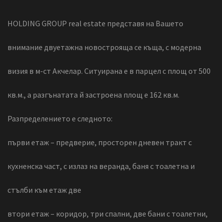
HOLDING GROUP real estate представя на Вашето
внимание двуетажна новострояща се къща, с модерна
визия в м-ст Акчелар. Ситуирана е в парцел с площ от 500
кв.м., а разгънатата й застроена площ е 162 кв.м.
Разпределението е следното:
първи етаж – предверие, просторен дневен тракт с
кухненска част, с излаз на веранда, баня с тоалетна и
стълби към етаж две
втори етаж – коридор, три спални, две бани с тоалетни,