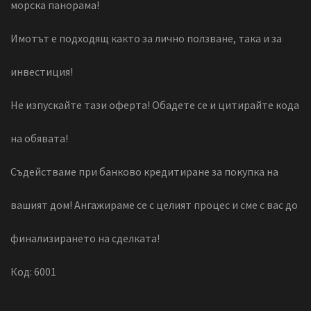
морска панорама!
Имотът е подходящ както за лично ползване, така и за
инвестиция!
Не изпускайте тази оферта! Обадете се и цитирайте кода
на обявата!
Съдействаме при банково кредитиране за покупка на
вашият дом! Ангажираме се с целият процес и сме с вас до
финализирането на сделката!
Код: 6001