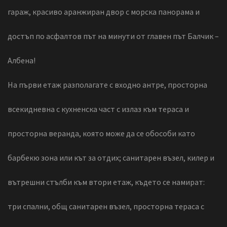
гараж, красиво аранжиран двор с морска панорама и
достъп по асфалтов път на минути от главен път Балчик –
Албена!
На първи етаж разполагате с входно антре, просторна
всекидневна с кухненска част с излаз към тераса и
просторна веранда, която може да се обособи като
барбекю зона или кът за отдих; санитарен възел, килер и
вътрешни стълби към втори етаж, където се намират:
три спални, общ санитарен възел, просторна тераса с